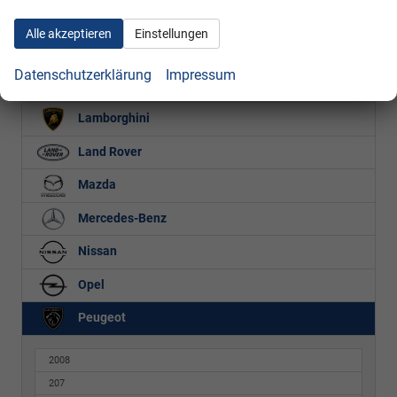
Hyundai
Alle akzeptieren
Einstellungen
Jaguar
Datenschutzerklärung
Impressum
Kia
Lamborghini
Land Rover
Mazda
Mercedes-Benz
Nissan
Opel
Peugeot
2008
207