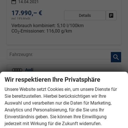
14.04.2021
17.990,– €
Details
Fahrzeug
incl. 19% MwSt.
Verbrauch kombiniert:
5,10 l/100km
CO
-Emissionen:
116,00 g/km
2
Fahrzeugnr.
Audi
Wir respektieren Ihre Privatsphäre
Baic
Unsere Website setzt Cookies ein, um unsere Dienste für
BMW
Sie bereitzustellen. Hierbei berücksichtigen wir Ihre
BYD
Auswahl und verarbeiten nur die Daten für Marketing,
Analytics und Personalisierung, für die Sie uns Ihr
Cupra
Einverständnis geben. Sie können Ihre Einwilligung
jederzeit mit Wirkung für die Zukunft widerrufen.
Ford