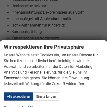
Heckscheibe heizbar
Innenausstattung: Dekoreinlagen aus Stoff
Innenspiegel mit Abblendautomatik
Isofix-Aufnahmen für Kindersitz
Karosserie: 5-türig
Kartentasche an Vordersitze
Kinder-Paket
Wir respektieren Ihre Privatsphäre
Klimaautomatik, getrennt regelbar
Unsere Website setzt Cookies ein, um unsere Dienste für
Fahrer-/Beifahrerseite
Sie bereitzustellen. Hierbei berücksichtigen wir Ihre
Kombiinstrument digital
Auswahl und verarbeiten nur die Daten für Marketing,
Kopf-Airbag-System
Analytics und Personalisierung, für die Sie uns Ihr
Kopf-Airbag-System hinten
Einverständnis geben. Sie können Ihre Einwilligung
Kopfstützen hinten (3-fach)
jederzeit mit Wirkung für die Zukunft widerrufen.
Kopfstützen hinten verstellbar
Lendenwirbelstütze Sitz vorn links, verstellbar
Alle akzeptieren
Einstellungen
Lenkrad mit Multifunktion