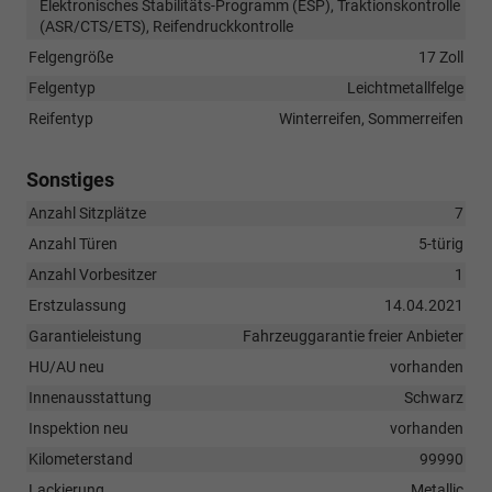
Elektronisches Stabilitäts-Programm (ESP), Traktionskontrolle
(ASR/CTS/ETS), Reifendruckkontrolle
Felgengröße
17 Zoll
Felgentyp
Leichtmetallfelge
Reifentyp
Winterreifen, Sommerreifen
Sonstiges
Anzahl Sitzplätze
7
Anzahl Türen
5-türig
Anzahl Vorbesitzer
1
Erstzulassung
14.04.2021
Garantieleistung
Fahrzeuggarantie freier Anbieter
HU/AU neu
vorhanden
Innenausstattung
Schwarz
Inspektion neu
vorhanden
Kilometerstand
99990
Lackierung
Metallic