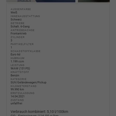
AUSSENFARBE
Weiß
INNENAUSSTATTUNG
Schwarz
GETRIEBE
Schalt. 6-Gang
ANTRIEBSACHSE
Frontantrieb
ZYLINDER
3
PARTIKELFILTER
1
SCHADSTOFFKLASSE
Euro 6d
HUBRAUM
1.199 ccm
LEISTUNG
96 kW (131 PS)
KRAFTSTOFF
Benzin
KATEGORIE
SUV/Geländewagen/Pickup
KILOMETERSTAND
99.990 km
ERSTZULASSUNG
14.04.2021
ZUSTAND
unfallfrei
Verbrauch kombiniert:
5,10 l/100km