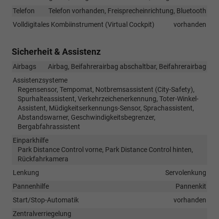
Telefon
Telefon vorhanden, Freisprecheinrichtung, Bluetooth
Volldigitales Kombiinstrument (Virtual Cockpit)
vorhanden
Sicherheit & Assistenz
Airbags
Airbag, Beifahrerairbag abschaltbar, Beifahrerairbag
Assistenzsysteme
Regensensor, Tempomat, Notbremsassistent (City-Safety),
Spurhalteassistent, Verkehrzeichenerkennung, Toter-Winkel-
Assistent, Müdigkeitserkennungs-Sensor, Sprachassistent,
Abstandswarner, Geschwindigkeitsbegrenzer,
Bergabfahrassistent
Einparkhilfe
Park Distance Control vorne, Park Distance Control hinten,
Rückfahrkamera
Lenkung
Servolenkung
Pannenhilfe
Pannenkit
Start/Stop-Automatik
vorhanden
Zentralverriegelung