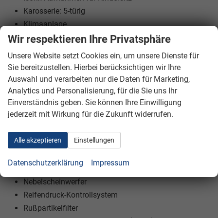
Karosserie: 5-türig
Klimaanlage
Kopfstützen hinten verstellbar
Wir respektieren Ihre Privatsphäre
Kopfstützen vorn verstellbar
Unsere Website setzt Cookies ein, um unsere Dienste für
Lendenwirbelstütze Sitz vorn links
Sie bereitzustellen. Hierbei berücksichtigen wir Ihre
Lenkrad (Leder 3-Speichen)
Auswahl und verarbeiten nur die Daten für Marketing,
Lenksäule (Lenkrad) höhen-/längsverstellbar
Analytics und Personalisierung, für die Sie uns Ihr
Einverständnis geben. Sie können Ihre Einwilligung
Leseleuchte vorn
jederzeit mit Wirkung für die Zukunft widerrufen.
Leseleuchten im Fond
Mittelkonsole mit Armlehne
Alle akzeptieren
Einstellungen
Modellpflege
Motor 1,5 Ltr. - 70 kW TDCi KAT
Datenschutzerklärung
Impressum
My Key (2. Fahrzeugschlüssel programmierbar)
Nebelscheinwerfer
Reifendruck-Kontrollsystem
Rußpartikelfilter