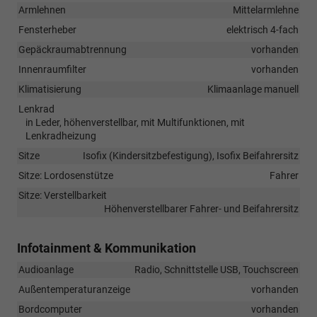
Armlehnen
Mittelarmlehne
Fensterheber
elektrisch 4-fach
Gepäckraumabtrennung
vorhanden
Innenraumfilter
vorhanden
Klimatisierung
Klimaanlage manuell
Lenkrad
in Leder, höhenverstellbar, mit Multifunktionen, mit
Lenkradheizung
Sitze
Isofix (Kindersitzbefestigung), Isofix Beifahrersitz
Sitze: Lordosenstütze
Fahrer
Sitze: Verstellbarkeit
Höhenverstellbarer Fahrer- und Beifahrersitz
Infotainment & Kommunikation
Audioanlage
Radio, Schnittstelle USB, Touchscreen
Außentemperaturanzeige
vorhanden
Bordcomputer
vorhanden