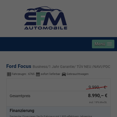
Menü
Ford Focus
Business/1 Jahr Garantie/ TÜV NEU /NAVI/PDC
Fahrzeugnr.:
6765
sofort lieferbar
Gebrauchtwagen
9.990,– €
8.990,– €
Gesamtpreis
incl. 19% MwSt.
Finanzierung
Santander. Finanzieren Sie Ihr Fahrzeug mit 1,99% effektivem Jahreszins.