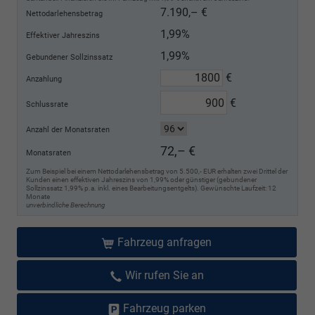
7.190,– €
Nettodarlehensbetrag
1,99%
Effektiver Jahreszins
1,99%
Gebundener Sollzinssatz
€
Anzahlung
€
Schlussrate
Anzahl der Monatsraten
72,– €
Monatsraten
Zum Beispiel bei einem Nettodarlehensbetrag von 5.500,- EUR erhalten zwei Drittel der
Kunden einen effektiven Jahreszins von 1,99% oder günstiger (gebundener
Sollzinssatz 1,99% p.a. inkl. eines Bearbeitungsentgelts). Gewünschte Laufzeit: 12
Monate
unverbindliche Berechnung
Fahrzeug anfragen
Wir rufen Sie an
Fahrzeug parken