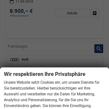
11.09.2018
8.900,– €
Details
Fahrzeug
Differenzbesteuert
Fahrzeugnr.
Audi
Baic
Wir respektieren Ihre Privatsphäre
BMW
Unsere Website setzt Cookies ein, um unsere Dienste für
BYD
Sie bereitzustellen. Hierbei berücksichtigen wir Ihre
Auswahl und verarbeiten nur die Daten für Marketing,
Cupra
Analytics und Personalisierung, für die Sie uns Ihr
Ford
Einverständnis geben. Sie können Ihre Einwilligung