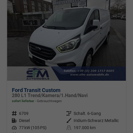
Ford Transit Custom
280 L1 Trend/Kamera/1.Hand/Navi
sofort lieferbar
Gebrauchtwagen
Fahrzeugnr.
6709
Getriebe
Schalt. 6-Gang
Kraftstoff
Diesel
Außenfarbe
Iridium-Schwarz Metallic
Leistung
77 kW (105 PS)
Kilometerstand
197.000 km