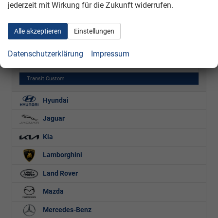
jederzeit mit Wirkung für die Zukunft widerrufen.
C-Max
EcoSport
Alle akzeptieren
Einstellungen
Fiesta
Datenschutzerklärung
Impressum
Focus
S-MAX
Transit Custom
Hyundai
Jaguar
Kia
Lamborghini
Land Rover
Mazda
Mercedes-Benz