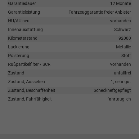
Garantiedauer
12 Monate
Garantieleistung
Fahrzeuggarantie freier Anbieter
HU/AU neu
vorhanden
Innenausstattung
Schwarz
Kilometerstand
92000
Lackierung
Metallic
Polsterung
Stoff
Rußpartikelfilter / SCR
vorhanden
Zustand
unfallfrei
Zustand, Aussehen
1, sehr gut
Zustand, Beschaffenheit
Scheckheftgepflegt
Zustand, Fahrfähigkeit
fahrtauglich