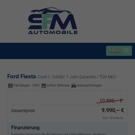
Menü
Ford Fiesta
Cool/1. HAND/ 1 Jahr Garantie / TÜV NEU
Fahrzeugnr.:
6761
sofort lieferbar
Gebrauchtwagen
10.990,– €
9.990,– €
Gesamtpreis
incl. 19% MwSt.
Finanzierung
Santander. Finanzieren Sie Ihr Fahrzeug mit 1,99% effektivem Jahreszins.