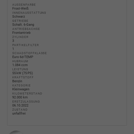
AUSSENFARBE
Frost-Weiß
INNENAUSSTATTUNG
Schwarz
GETRIEBE
Schalt. 6-Gang
ANTRIEBSACHSE
Frontantrieb
ZYLINDER
3
PARTIKELFILTER
1
SCHADSTOFFKLASSE
Euro 6d-TEMP
HUBRAUM
1.084 ccm
LEISTUNG
55 kW (75 PS)
KRAFTSTOFF
Benzin
KATEGORIE
Kleinwagen
KILOMETERSTAND
92.000 km
ERSTZULASSUNG
06.10.2022
ZUSTAND
unfallfrei