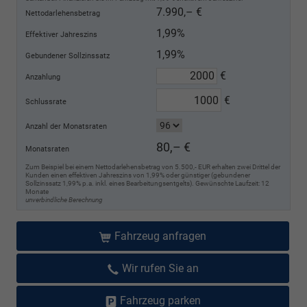
7.990,– €
Nettodarlehensbetrag
1,99%
Effektiver Jahreszins
1,99%
Gebundener Sollzinssatz
€
Anzahlung
€
Schlussrate
Anzahl der Monatsraten
80,– €
Monatsraten
Zum Beispiel bei einem Nettodarlehensbetrag von 5.500,- EUR erhalten zwei Drittel der
Kunden einen effektiven Jahreszins von 1,99% oder günstiger (gebundener
Sollzinssatz 1,99% p.a. inkl. eines Bearbeitungsentgelts). Gewünschte Laufzeit: 12
Monate
unverbindliche Berechnung
Fahrzeug anfragen
Wir rufen Sie an
Fahrzeug parken