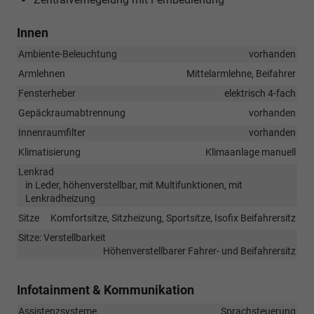
Innen
Ambiente-Beleuchtung
vorhanden
Armlehnen
Mittelarmlehne, Beifahrer
Fensterheber
elektrisch 4-fach
Gepäckraumabtrennung
vorhanden
Innenraumfilter
vorhanden
Klimatisierung
Klimaanlage manuell
Lenkrad
in Leder, höhenverstellbar, mit Multifunktionen, mit
Lenkradheizung
Sitze
Komfortsitze, Sitzheizung, Sportsitze, Isofix Beifahrersitz
Sitze: Verstellbarkeit
Höhenverstellbarer Fahrer- und Beifahrersitz
Infotainment & Kommunikation
Assistenzsysteme
Sprachsteuerung