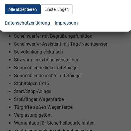
Schadstoffarm nach Abgasnorm Euro 6d
Alle akzeptieren
Einstellungen
Schadstoffarm nach Abgasnorm Euro 6d-TEMP
Scheinwerfer LED
Datenschutzerklärung
Impressum
Scheinwerfer mit Ausschaltverzögerung
Scheinwerfer mit Begrüßungsfunktion
Scheinwerfer-Assistent mit Tag-/Nachtsensor
Servolenkung elektrisch
Sitz vorn links höhenverstellbar
Sonnenblende links mit Spiegel
Sonnenblende rechts mit Spiegel
Stahlfelgen 6x15
Start/Stop-Anlage
Stoßfänger Wagenfarbe
Türgriffe außen Wagenfarbe
Verglasung getönt
Warnanlage für Sicherheitsgurte hinten
Zentralverriegelung mit Fernbedienung