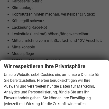
Karosserie: 5-türig
Klimaanlage
Kopfstützen hinten mechan. verstellbar (3 Stück)
Kühlergrill schwarz
Lackierung Race-Rot
Lenksäule (Lenkrad) höhen-/längsverstellbar
Mittelarmlehne vorn mit Staufach und 12V-Anschluß
Mittelkonsole
Modellpflege
Motor 1,1 Ltr. - 55 kW Ti-VCT
Wir respektieren Ihre Privatsphäre
My Key (2. Fahrzeugschlüssel programmierbar)
Otto-Partikelfilter (OPF)
Unsere Website setzt Cookies ein, um unsere Dienste für
Reifen-Reparaturkit
Sie bereitzustellen. Hierbei berücksichtigen wir Ihre
Auswahl und verarbeiten nur die Daten für Marketing,
Reifendruck-Kontrollsystem
Analytics und Personalisierung, für die Sie uns Ihr
Rücksitz geteilt
Einverständnis geben. Sie können Ihre Einwilligung
Rücksitzlehne klappbar
jederzeit mit Wirkung für die Zukunft widerrufen.
Schadstoffarm nach Abgasnorm Euro 6