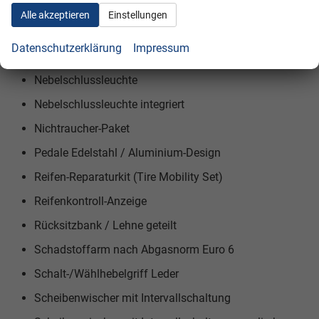
Motor 1,0 Ltr. - 44 kW
Alle akzeptieren
Einstellungen
Motor-Schleppmoment-Regulator (MSR)
Datenschutzerklärung
Impressum
Multifunktionsanzeige Plus
Nebelschlussleuchte
Nebelschlussleuchte integriert
Nichtraucher-Paket
Pedale Edelstahl / Aluminium-Design
Reifen-Reparaturkit (Tire Mobility Set)
Reifenkontroll-Anzeige
Rücksitzbank / Lehne geteilt
Schadstoffarm nach Abgasnorm Euro 6
Schalt-/Wählhebelgriff Leder
Scheibenwischer mit Intervallschaltung