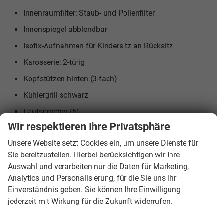
Innenraumfilter: Staub- und Pollenfilter
Innenspiegel abblendbar
Isofix-Aufnahmen für Kindersitz an Rücksitz
Karosserie: 2-türig
Kopfstützen hinten (3-fach)
Kühlergrill schwarz
Lautsprecher (6)
Wir respektieren Ihre Privatsphäre
Lenksäule (Lenkrad) mechan. verstellbar,
Höhen-/Längsverstellung
Unsere Website setzt Cookies ein, um unsere Dienste für
Sie bereitzustellen. Hierbei berücksichtigen wir Ihre
Leseleuchten vorn und hinten
Auswahl und verarbeiten nur die Daten für Marketing,
Leuchtweitenregelung
Analytics und Personalisierung, für die Sie uns Ihr
LM-Felgen
Einverständnis geben. Sie können Ihre Einwilligung
jederzeit mit Wirkung für die Zukunft widerrufen.
Mittelarmlehne vorn