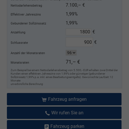
7.100,– €
Nettodarlehensbetrag
1,99%
Effektiver Jahreszins
1,99%
Gebundener Sollzinssatz
€
Anzahlung
€
Schlussrate
Anzahl der Monatsraten
71,– €
Monatsraten
Zum Beispiel bei einem Nettodarlehensbetrag von 5.500,- EUR erhalten zwei Drittel der
Kunden einen effektiven Jahreszins von 1,99% oder günstiger (gebundener
Sollzinssatz 1,99% p.a. inkl. eines Bearbeitungsentgelts). Gewünschte Laufzeit: 12
Monate
unverbindliche Berechnung
Fahrzeug anfragen
Wir rufen Sie an
Fahrzeug parken