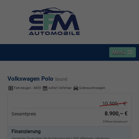
Menü
Volkswagen Polo
Sound
Fahrzeugnr.:
6859
sofort lieferbar
Gebrauchtwagen
10.500,– €
8.900,– €
Gesamtpreis
Differenzbesteuert
Finanzierung
Santander. Finanzieren Sie Ihr Fahrzeug mit 1,99% effektivem Jahreszins.