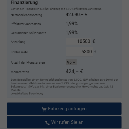
Finanzierung
Santander. Finanzieren Sie Ihr Fahrzeug mit 1,99% effektivem Jahreszins.
42.090,– €
Nettodarlehensbetrag
1,99%
Effektiver Jahreszins
1,99%
Gebundener Sollzinssatz
€
Anzahlung
€
Schlussrate
Anzahl der Monatsraten
424,– €
Monatsraten
Zum Beispiel bei einem Nettodarlehensbetrag von 5.500,- EUR erhalten zwei Drittel der
Kunden einen effektiven Jahreszins von 1,99% oder günstiger (gebundener
Sollzinssatz 1,99% p.a. inkl. eines Bearbeitungsentgelts). Gewünschte Laufzeit: 12
Monate
unverbindliche Berechnung
Fahrzeug anfragen
Wir rufen Sie an