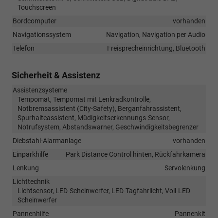
Touchscreen
Bordcomputer
vorhanden
Navigationssystem
Navigation, Navigation per Audio
Telefon
Freisprecheinrichtung, Bluetooth
Sicherheit & Assistenz
Assistenzsysteme
Tempomat, Tempomat mit Lenkradkontrolle,
Notbremsassistent (City-Safety), Berganfahrassistent,
Spurhalteassistent, Müdigkeitserkennungs-Sensor,
Notrufsystem, Abstandswarner, Geschwindigkeitsbegrenzer
Diebstahl-Alarmanlage
vorhanden
Einparkhilfe
Park Distance Control hinten, Rückfahrkamera
Lenkung
Servolenkung
Lichttechnik
Lichtsensor, LED-Scheinwerfer, LED-Tagfahrlicht, Voll-LED
Scheinwerfer
Pannenhilfe
Pannenkit