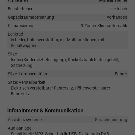
Armlehnen
Mittelarmlehne
Fensterheber
elektrisch
Gepäckraumabtrennung
vorhanden
Klimatisierung
3-Zonen-Klimaautomatik
Lenkrad
in Leder, höhenverstellbar, mit Multifunktionen, mit
Schaltwippen
Sitze
Isofix (Kindersitzbefestigung), Rücksitzbank hinten geteilt,
Sitzheizung
Sitze: Lordosenstütze
Fahrer
Sitze: Verstellbarkeit
Elektrisch verstellbarer Fahrersitz, Höhenverstellbarer
Fahrersitz
Infotainment & Kommunikation
Assistenzsysteme
Sprachsteuerung
Audioanlage
Schnittstelle MP3, Schnittstelle USB, Digitalradio DAB,