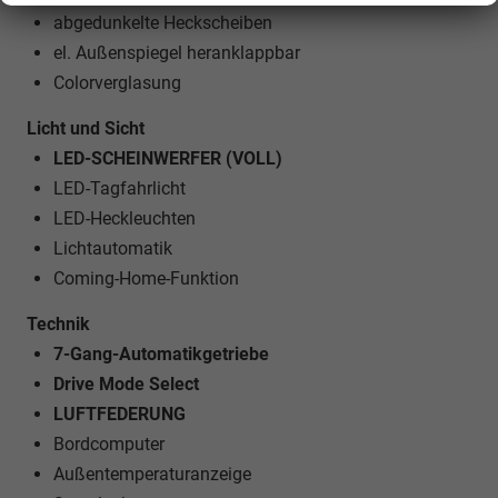
abgedunkelte Heckscheiben
el. Außenspiegel heranklappbar
Colorverglasung
Licht und Sicht
LED-SCHEINWERFER (VOLL)
LED-Tagfahrlicht
LED-Heckleuchten
Lichtautomatik
Coming-Home-Funktion
Technik
7-Gang-Automatikgetriebe
Drive Mode Select
LUFTFEDERUNG
Bordcomputer
Außentemperaturanzeige