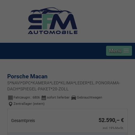
Menü
Porsche Macan
S*NAVI*DPC*KAMERA*LED*KLIMA*LEDER*EL.PONORAMA-
DACH*SPIEGEL-PAKET*20-ZOLL
Fahrzeugnr.:
6806
sofort lieferbar
Gebrauchtwagen
Zentrallager (extern)
52.590,– €
Gesamtpreis
incl. 19% MwSt.