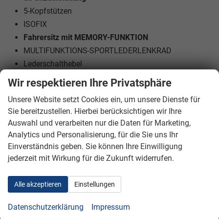
5-Kopfstützen
ISOFIX
Fahrersitz mit MEMORY-FUNKTION
MULTIFUNKTIONS-SPORTLEDERLENKRAD
Lederschalthebel
Lenksäule höhenverstellbar
Wir respektieren Ihre Privatsphäre
Schaltwippen am Lenkrad
Unsere Website setzt Cookies ein, um unsere Dienste für
Mittelarmlehne
Sie bereitzustellen. Hierbei berücksichtigen wir Ihre
Dekorleisten
Auswahl und verarbeiten nur die Daten für Marketing,
teilbar klappbare Rücksitzbank
Analytics und Personalisierung, für die Sie uns Ihr
DURCHLADEMÖGLICHKEIT
Einverständnis geben. Sie können Ihre Einwilligung
Gepäckraumabdeckung
jederzeit mit Wirkung für die Zukunft widerrufen.
Aussenausstattung
Alle akzeptieren
Einstellungen
5-trg.
el. Fensterheber vorne + hinten
Datenschutzerklärung
Impressum
Dachreling schwarz