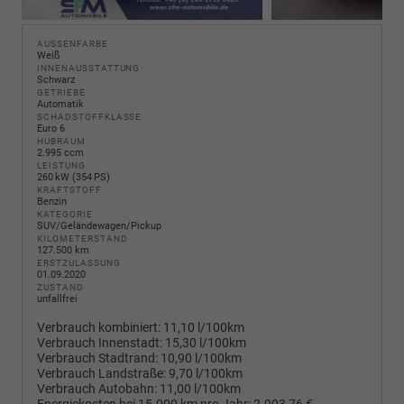
AUSSENFARBE
Weiß
INNENAUSSTATTUNG
Schwarz
GETRIEBE
Automatik
SCHADSTOFFKLASSE
Euro 6
HUBRAUM
2.995 ccm
LEISTUNG
260 kW (354 PS)
KRAFTSTOFF
Benzin
KATEGORIE
SUV/Geländewagen/Pickup
KILOMETERSTAND
127.500 km
ERSTZULASSUNG
01.09.2020
ZUSTAND
unfallfrei
Verbrauch kombiniert:
11,10 l/100km
Verbrauch Innenstadt:
15,30 l/100km
Verbrauch Stadtrand:
10,90 l/100km
Verbrauch Landstraße:
9,70 l/100km
Verbrauch Autobahn:
11,00 l/100km