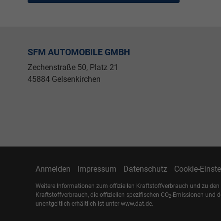
SFM AUTOMOBILE GMBH
Zechenstraße 50, Platz 21
45884 Gelsenkirchen
Anmelden
Impressum
Datenschutz
Cookie-Einst
Weitere Informationen zum offiziellen Kraftstoffverbrauch und zu den 
Kraftstoffverbrauch, die offiziellen spezifischen CO
-Emissionen und d
2
unentgeltlich erhältlich ist unter www.dat.de.