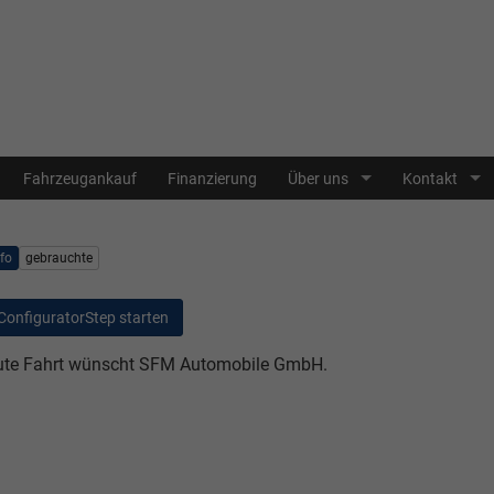
Fahrzeugankauf
Finanzierung
Über uns
Kontakt
nfo
gebrauchte
ConfiguratorStep starten
te Fahrt wünscht SFM Automobile GmbH.