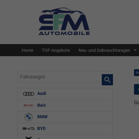
Home
TOP Angebote
Neu- und Gebrauchtwagen
i
Fahrzeugnr.
Audi
Gu
Baic
BMW
BYD