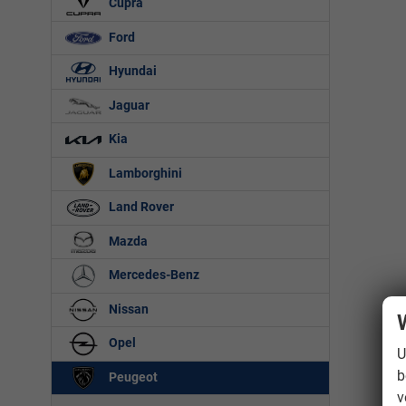
Cupra
Ford
Hyundai
Jaguar
Kia
Lamborghini
Land Rover
Mazda
Mercedes-Benz
Nissan
Opel
U
b
Peugeot
v