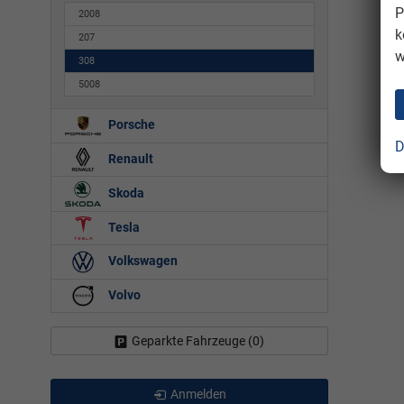
P
2008
k
207
w
308
5008
Porsche
D
Renault
Skoda
Tesla
Volkswagen
Volvo
Geparkte Fahrzeuge (
0
)
Anmelden