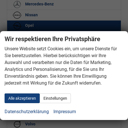
Mercedes-Benz
Nissan
Opel
Wir respektieren Ihre Privatsphäre
Vivaro
Vivaro Kastenwagen
Unsere Website setzt Cookies ein, um unsere Dienste für
Sie bereitzustellen. Hierbei berücksichtigen wir Ihre
Peugeot
Auswahl und verarbeiten nur die Daten für Marketing,
Analytics und Personalisierung, für die Sie uns Ihr
Porsche
Einverständnis geben. Sie können Ihre Einwilligung
Renault
jederzeit mit Wirkung für die Zukunft widerrufen.
Skoda
Alle akzeptieren
Einstellungen
Tesla
Datenschutzerklärung
Impressum
Volkswagen
Volvo