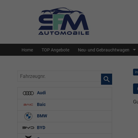
Home
TOP Angebote
Neu- und Gebrauchtwagen
i
Fahrzeugnr.
Audi
Gu
Baic
BMW
BYD