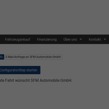
Fahrzeugankauf
Finanzierung
Über uns
Kontakt
nfo
E-Mail-Anfrage an SFM Automobile GmbH
ConfiguratorStep starten
te Fahrt wünscht SFM Automobile GmbH.