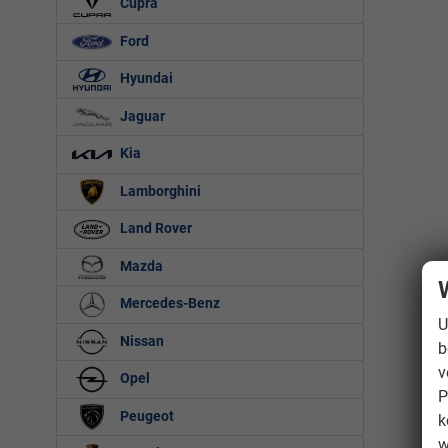
Cupra
Ford
Hyundai
Jaguar
Kia
Lamborghini
Land Rover
Mazda
Mercedes-Benz
U
Nissan
b
v
Opel
P
Peugeot
k
w