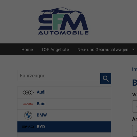
Home
TOP Angebote
Neu- und Gebrauchtwagen
in
Fahrzeugnr.
B
Audi
Ve
Baic
BMW
An
BYD