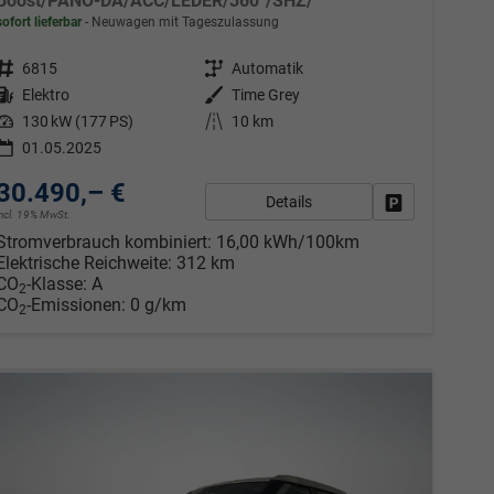
Boost/PANO-DA/ACC/LEDER/360°/SHZ/
sofort lieferbar
Neuwagen mit Tageszulassung
Fahrzeugnr.
6815
Getriebe
Automatik
Kraftstoff
Elektro
Außenfarbe
Time Grey
Leistung
130 kW (177 PS)
Kilometerstand
10 km
01.05.2025
30.490,– €
Details
en
Fahrzeug park
incl. 19% MwSt.
Stromverbrauch kombiniert:
16,00 kWh/100km
Elektrische Reichweite:
312 km
CO
-Klasse:
A
2
CO
-Emissionen:
0 g/km
2