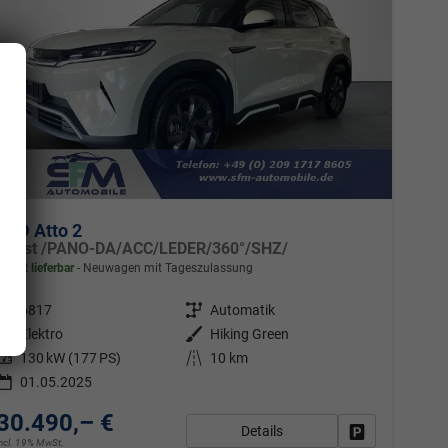
BYD Atto 2
Boost /PANO-DA/ACC/LEDER/360°/SHZ/
sofort lieferbar
Neuwagen mit Tageszulassung
Fahrzeugnr.
6817
Getriebe
Automatik
Kraftstoff
Elektro
Außenfarbe
Hiking Green
Leistung
130 kW (177 PS)
Kilometerstand
10 km
01.05.2025
30.490,– €
Details
en
Fahrzeug park
incl. 19% MwSt.