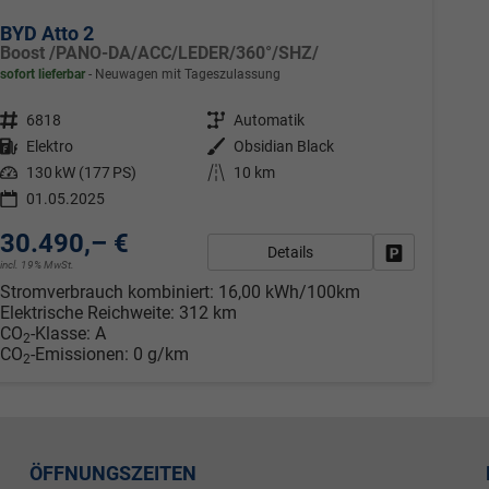
BYD Atto 2
Boost /PANO-DA/ACC/LEDER/360°/SHZ/
sofort lieferbar
Neuwagen mit Tageszulassung
Fahrzeugnr.
6818
Getriebe
Automatik
Kraftstoff
Elektro
Außenfarbe
Obsidian Black
Leistung
130 kW (177 PS)
Kilometerstand
10 km
01.05.2025
30.490,– €
Details
Fahrzeug park
incl. 19% MwSt.
Stromverbrauch kombiniert:
16,00 kWh/100km
Elektrische Reichweite:
312 km
CO
-Klasse:
A
2
CO
-Emissionen:
0 g/km
2
ÖFFNUNGSZEITEN