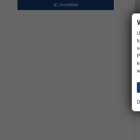
Anmelden
U
b
v
P
k
w
D