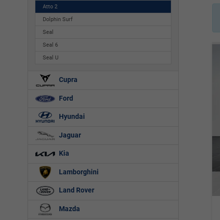
Atto 2
Dolphin Surf
Seal
Seal 6
Seal U
Cupra
Ford
Hyundai
Jaguar
Kia
Lamborghini
Land Rover
Mazda