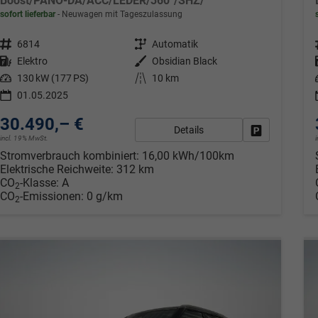
Boost/PANO-DA/ACC/LEDER/360°/SHZ/
sofort lieferbar
Neuwagen mit Tageszulassung
Fahrzeugnr.
6814
Getriebe
Automatik
Kraftstoff
Elektro
Außenfarbe
Obsidian Black
Leistung
130 kW (177 PS)
Kilometerstand
10 km
01.05.2025
30.490,– €
Details
Fahrzeug park
incl. 19% MwSt.
Stromverbrauch kombiniert:
16,00 kWh/100km
Elektrische Reichweite:
312 km
CO
-Klasse:
A
2
CO
-Emissionen:
0 g/km
2