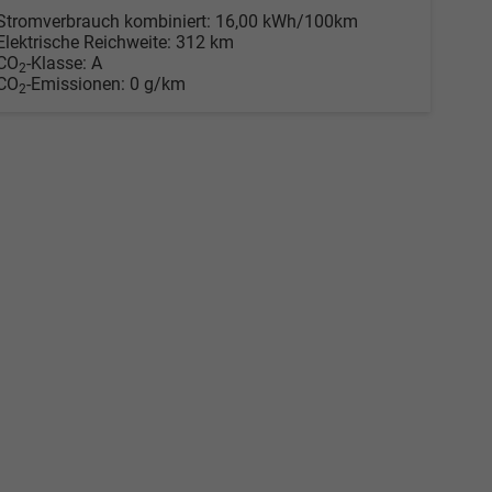
Stromverbrauch kombiniert:
16,00 kWh/100km
Elektrische Reichweite:
312 km
CO
-Klasse:
A
2
CO
-Emissionen:
0 g/km
2