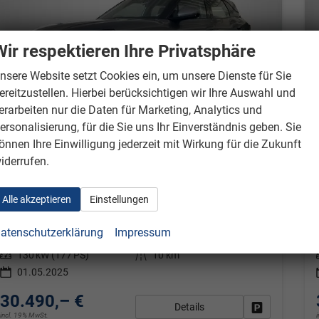
Wir respektieren Ihre Privatsphäre
nsere Website setzt Cookies ein, um unsere Dienste für Sie
ereitzustellen. Hierbei berücksichtigen wir Ihre Auswahl und
erarbeiten nur die Daten für Marketing, Analytics und
ersonalisierung, für die Sie uns Ihr Einverständnis geben. Sie
önnen Ihre Einwilligung jederzeit mit Wirkung für die Zukunft
iderrufen.
BYD Atto 2
Boost/PANO-DA/ACC/LEDER/360°/SHZ/
sofort lieferbar
Neuwagen mit Tageszulassung
Alle akzeptieren
Einstellungen
Fahrzeugnr.
6816
Getriebe
Automatik
atenschutzerklärung
Impressum
Kraftstoff
Elektro
Außenfarbe
Time Grey
Leistung
130 kW (177 PS)
Kilometerstand
10 km
01.05.2025
30.490,– €
Details
Fahrzeug park
incl. 19% MwSt.