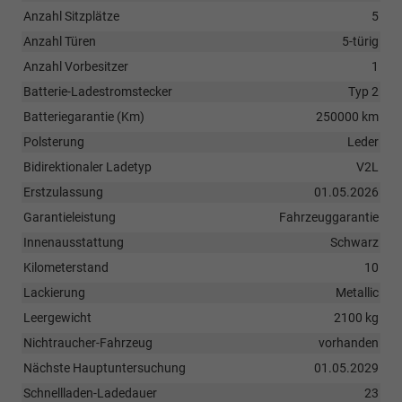
Anzahl Sitzplätze
5
Anzahl Türen
5-türig
Anzahl Vorbesitzer
1
Batterie-Ladestromstecker
Typ 2
Batteriegarantie (Km)
250000 km
Polsterung
Leder
Bidirektionaler Ladetyp
V2L
Erstzulassung
01.05.2026
Garantieleistung
Fahrzeuggarantie
Innenausstattung
Schwarz
Kilometerstand
10
Lackierung
Metallic
Leergewicht
2100 kg
Nichtraucher-Fahrzeug
vorhanden
Nächste Hauptuntersuchung
01.05.2029
Schnellladen-Ladedauer
23