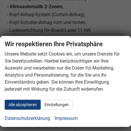
- Klimaautomatik 2-Zonen,
- Kopf-Airbag-System (Curtain-Airbag),
- Kopf-Schulter-Airbag vorn und hinten,
- Ladevorrichtung On-Board-Lader 11 kW,
- Lenkrad (Leder, vegan) mit Multifunktion,
Wir respektieren Ihre Privatsphäre
- Lenkrad heizbar,
Unsere Website setzt Cookies ein, um unsere Dienste für
- Leseleuchten vorn und hinten LED,
Sie bereitzustellen. Hierbei berücksichtigen wir Ihre
- Lichtassistent (Coming Home, Leaving Home),
Auswahl und verarbeiten nur die Daten für Marketing,
- LM-Felgen,
Analytics und Personalisierung, für die Sie uns Ihr
- Luftdüsen im Fond,
Einverständnis geben. Sie können Ihre Einwilligung
- Luftreinigungs-System PM 2.5,
jederzeit mit Wirkung für die Zukunft widerrufen.
- Mittelarmlehne hinten mit Getränkehalter,
- Nebelschlussleuchte, Notrufsystem,
Alle akzeptieren
Einstellungen
- Panorama-Schiebedach mit Einklemmschutz und
Sonnenblende elektrisch,
Datenschutzerklärung
Impressum
- Radioempfang digital (DAB),