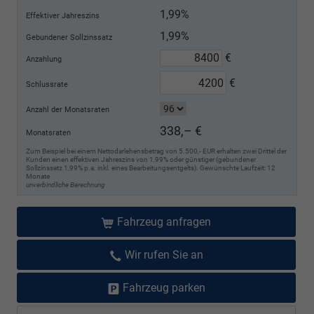
1,99%
Effektiver Jahreszins
1,99%
Gebundener Sollzinssatz
€
Anzahlung
€
Schlussrate
Anzahl der Monatsraten
338,– €
Monatsraten
Zum Beispiel bei einem Nettodarlehensbetrag von 5.500,- EUR erhalten zwei Drittel der
Kunden einen effektiven Jahreszins von 1,99% oder günstiger (gebundener
Sollzinssatz 1,99% p.a. inkl. eines Bearbeitungsentgelts). Gewünschte Laufzeit: 12
Monate
unverbindliche Berechnung
Fahrzeug anfragen
Wir rufen Sie an
Fahrzeug parken