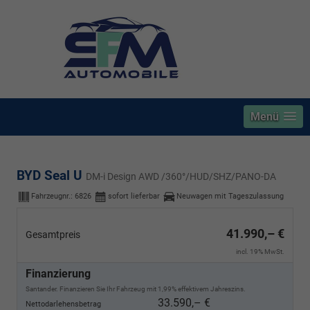
Menü
BYD Seal U
DM-i Design AWD /360°/HUD/SHZ/PANO-DA
Fahrzeugnr.:
6826
sofort lieferbar
Neuwagen mit Tageszulassung
41.990,– €
Gesamtpreis
incl. 19% MwSt.
Finanzierung
Santander. Finanzieren Sie Ihr Fahrzeug mit 1,99% effektivem Jahreszins.
33.590,– €
Nettodarlehensbetrag