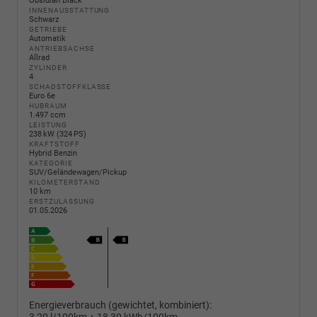
Obsidian Black
INNENAUSSTATTUNG
Schwarz
GETRIEBE
Automatik
ANTRIEBSACHSE
Allrad
ZYLINDER
4
SCHADSTOFFKLASSE
Euro 6e
HUBRAUM
1.497 ccm
LEISTUNG
238 kW (324 PS)
KRAFTSTOFF
Hybrid Benzin
KATEGORIE
SUV/Geländewagen/Pickup
KILOMETERSTAND
10 km
ERSTZULASSUNG
01.05.2026
Energieverbrauch (gewichtet, kombiniert):