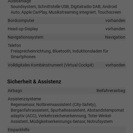
Audioanlage
Soundsystem, Schnittstelle USB, Digitalradio DAB, Android
Auto, Apple CarPlay, Musikstreaming integriert, Touchscreen
Bordcomputer
vorhanden
Head-up-Display
vorhanden
Navigationssystem
Navigation
Telefon
Freisprecheinrichtung, Bluetooth, Induktionsladen für
Smartphones
Volldigitales Kombiinstrument (Virtual Cockpit)
vorhanden
Sicherheit & Assistenz
Airbags
Beifahrerairbag
Assistenzsysteme
Regensensor, Notbremsassistent (City-Safety),
Berganfahrassistent, Spurhalteassistent, Abstandstempomat
adaptiv (ACC), Verkehrzeichenerkennung, Toter-Winkel-
Assistent, Müdigkeitserkennungs-Sensor, Notrufsystem
Einparkhilfe