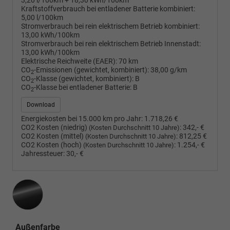
3,20 l/100km + 18,30 kWh/100km
Kraftstoffverbrauch bei entladener Batterie kombiniert:
5,00 l/100km
Stromverbrauch bei rein elektrischem Betrieb kombiniert:
13,00 kWh/100km
Stromverbrauch bei rein elektrischem Betrieb Innenstadt:
13,00 kWh/100km
Elektrische Reichweite (EAER):
70 km
CO
-Emissionen (gewichtet, kombiniert):
38,00 g/km
2
CO
-Klasse (gewichtet, kombiniert):
B
2
CO
-Klasse bei entladener Batterie:
B
2
Download
Energiekosten bei 15.000 km pro Jahr:
1.718,26 €
CO2 Kosten (niedrig)
:
342,- €
(Kosten Durchschnitt 10 Jahre)
CO2 Kosten (mittel)
:
812,25 €
(Kosten Durchschnitt 10 Jahre)
CO2 Kosten (hoch)
:
1.254,- €
(Kosten Durchschnitt 10 Jahre)
Jahressteuer:
30,- €
Außenfarbe