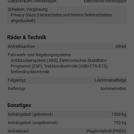
Gepäckraum-/Heckklappe
Elektrische Heckklappe
Scheiben, Verglasung
Privacy Glass (Heckscheibe und hintere Seitenscheiben
abgedunkelt)
Räder & Technik
Antriebsachse
Allrad
Fahrwerk- und Regelungssysteme
Antiblockiersystem (ABS), Elektronisches Stabilitäts-
Programm (ESP), Traktionskontrolle (ASR/CTS/ETS),
Reifendruckkontrolle
Felgentyp
Leichtmetallfelge
Reifentyp
Sommerreifen
Sonstiges
Anhängelast (gebremst)
1300 kg
Anhängelast (ungebremst)
750 kg
Antriebsart
Plugin-Hybrid (PHEV)