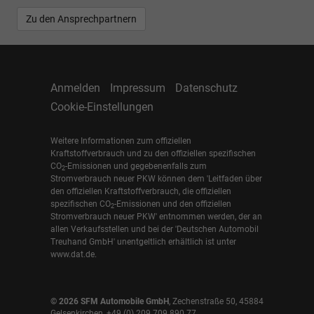
Zu den Ansprechpartnern
Anmelden
Impressum
Datenschutz
Cookie-Einstellungen
Weitere Informationen zum offiziellen
Kraftstoffverbrauch und zu den offiziellen spezifischen
CO
-Emissionen und gegebenenfalls zum
2
Stromverbrauch neuer PKW können dem 'Leitfaden über
den offiziellen Kraftstoffverbrauch, die offiziellen
spezifischen CO
-Emissionen und den offiziellen
2
Stromverbrauch neuer PKW' entnommen werden, der an
allen Verkaufsstellen und bei der 'Deutschen Automobil
Treuhand GmbH' unentgeltlich erhältlich ist unter
www.dat.de.
© 2026
SFM Automobile GmbH
,
Zechenstraße 50
,
45884
Gelsenkirchen,
+49 (0) 209 709 890 77