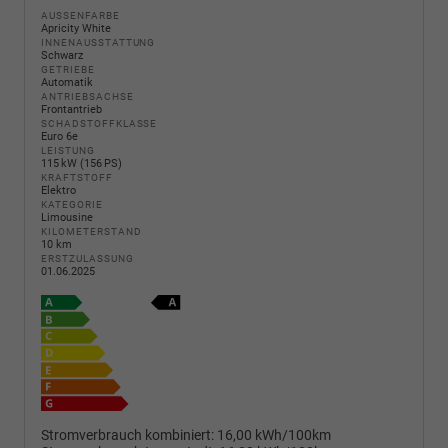
AUSSENFARBE
Apricity White
INNENAUSSTATTUNG
Schwarz
GETRIEBE
Automatik
ANTRIEBSACHSE
Frontantrieb
SCHADSTOFFKLASSE
Euro 6e
LEISTUNG
115 kW (156 PS)
KRAFTSTOFF
Elektro
KATEGORIE
Limousine
KILOMETERSTAND
10 km
ERSTZULASSUNG
01.06.2025
Stromverbrauch kombiniert:
16,00 kWh/100km