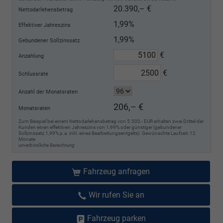
20.390,– €
Nettodarlehensbetrag
1,99%
Effektiver Jahreszins
1,99%
Gebundener Sollzinssatz
€
Anzahlung
€
Schlussrate
Anzahl der Monatsraten
206,– €
Monatsraten
Zum Beispiel bei einem Nettodarlehensbetrag von 5.500,- EUR erhalten zwei Drittel der
Kunden einen effektiven Jahreszins von 1,99% oder günstiger (gebundener
Sollzinssatz 1,99% p.a. inkl. eines Bearbeitungsentgelts). Gewünschte Laufzeit: 12
Monate
unverbindliche Berechnung
Fahrzeug anfragen
Wir rufen Sie an
Fahrzeug parken