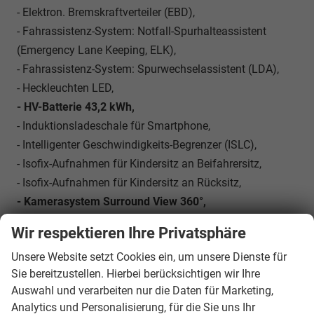
- Elektron. Bremskraftverteiler (EBD),
- Fahrassistenz-System: Notfall-Spurhalteassistent
(Emergency Lane Keeping, ELK),
- Fahrassistenz-System: Spurwechselassistent (LDA),
- Heckleuchten LED,
- HV-Batterie 43,2 kWh,
- Induktionsladeschale für Smartphone,
- Intelligenter Geschwindigkeits-Begrenzer (ISLC),
- Isofix-Aufnahmen für Kindersitz an Beifahrersitz,
- Isofix-Aufnahmen für Kindersitz an Rücksitz,
- Kamerasystem Surround View 360°,
- Karosserie: 5-türig, Kindersicherung,
Wir respektieren Ihre Privatsphäre
- Kopf-Airbag-System (Curtain-Airbag),
Unsere Website setzt Cookies ein, um unsere Dienste für
- Lenkrad (Leder, vegan) mit Multifunktion,
Sie bereitzustellen. Hierbei berücksichtigen wir Ihre
- LM-Felgen,
Auswahl und verarbeiten nur die Daten für Marketing,
- Navigationssystem,
Analytics und Personalisierung, für die Sie uns Ihr