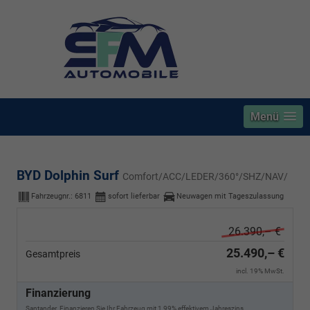
Menü
BYD Dolphin Surf
Comfort/ACC/LEDER/360°/SHZ/NAV/
Fahrzeugnr.:
6811
sofort lieferbar
Neuwagen mit Tageszulassung
26.390,– €
25.490,– €
Gesamtpreis
incl. 19% MwSt.
Finanzierung
Santander. Finanzieren Sie Ihr Fahrzeug mit 1,99% effektivem Jahreszins.