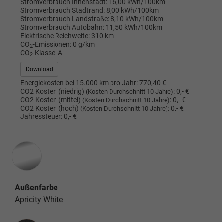
Stromverbrauch Innenstadt:
16,00 kWh/100km
Stromverbrauch Stadtrand:
8,00 kWh/100km
Stromverbrauch Landstraße:
8,10 kWh/100km
Stromverbrauch Autobahn:
11,50 kWh/100km
Elektrische Reichweite:
310 km
CO
-Emissionen:
0 g/km
2
CO
-Klasse:
A
2
Download
Energiekosten bei 15.000 km pro Jahr:
770,40 €
CO2 Kosten (niedrig)
:
0,- €
(Kosten Durchschnitt 10 Jahre)
CO2 Kosten (mittel)
:
0,- €
(Kosten Durchschnitt 10 Jahre)
CO2 Kosten (hoch)
:
0,- €
(Kosten Durchschnitt 10 Jahre)
Jahressteuer:
0,- €
Außenfarbe
Apricity White