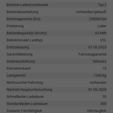
Batterie-Ladestromstecker
Typ 2
Batterieausstattung
vorhanden/gekauft
Batteriegarantie (Km)
250000 km
Polsterung
Leder
Batteriekapazität (brutto)
43 kWh
Bidirektionaler Ladetyp
V2L
Erstzulassung
01.06.2025
Garantieleistung
Fahrzeuggarantie
Innenausstattung
Schwarz
Kilometerstand
10
Leergewicht
1390 kg
Nichtraucher-Fahrzeug
vorhanden
Nächste Hauptuntersuchung
01.06.2028
Schnellladen-Ladedauer
30
Standardladen-Ladedauer
300
Zustand, Fahrfähigkeit
fahrtauglich